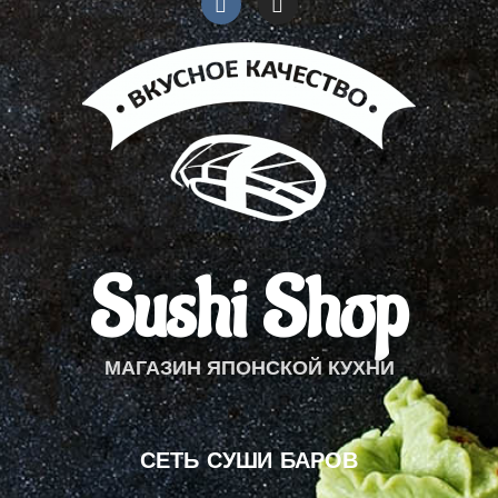
s
t
a
g
r
a
m
Sushi Shop
МАГАЗИН ЯПОНСКОЙ КУХНИ
СЕТЬ СУШИ БАРОВ