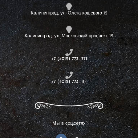
Калининград, ул. Олега кошевого 15
Калининград, ул. Московский проспект 12
+7 (4012) 773- 771
+7 (4012) 773- 114
Мы в соц.сетях
V
I
k
n