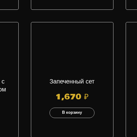
 с
Запеченный сет
ом
1,670
₽
В корзину