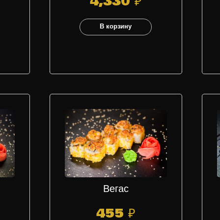
4,330
₽
В корзину
Вегас
455
₽