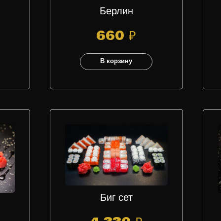
Берлин
660
₽
В корзину
Биг сет