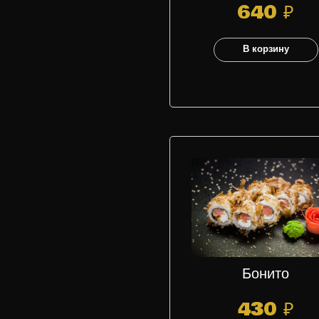
640
₽
В корзину
Бонито
430
₽