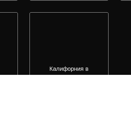
Калифорния в
кунжуте
450
₽
В корзину