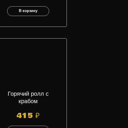
В корзину
Горячий ролл с
крабом
415
₽