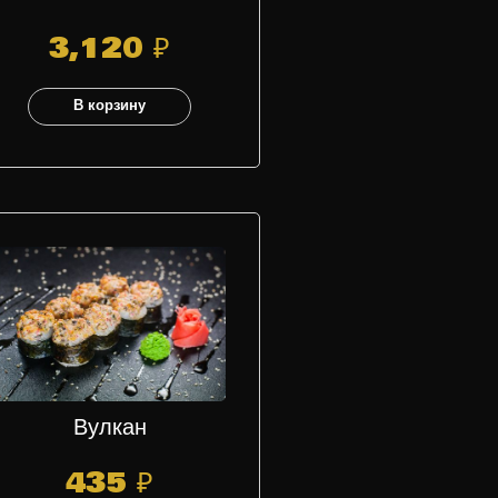
3,120
₽
В корзину
Вулкан
435
₽