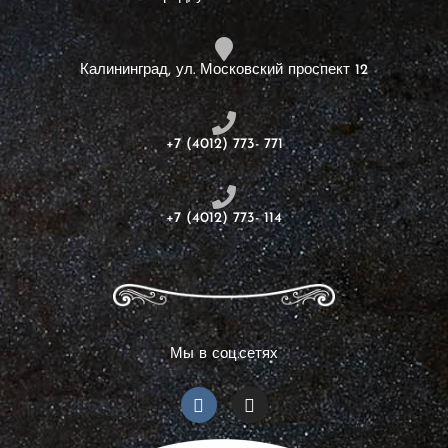
Калининград, ул. Московский проспект 12
+7 (4012) 773- 771
+7 (4012) 773- 114
Мы в соц.сетях
V
I
k
n
s
t