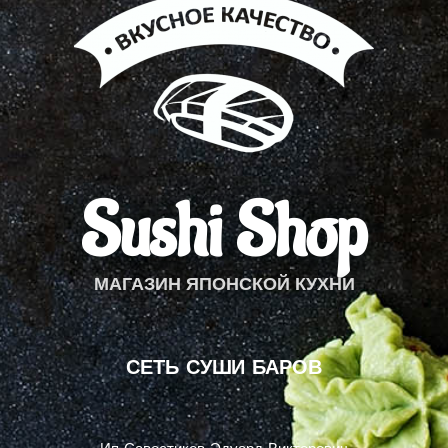
a
g
r
a
m
Sushi Shop
МАГАЗИН ЯПОНСКОЙ КУХНИ
СЕТЬ СУШИ БАРОВ