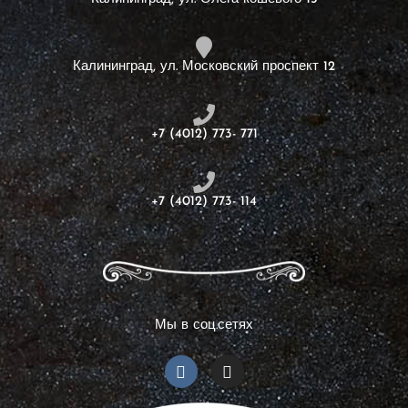
Калининград, ул. Московский проспект 12
+7 (4012) 773- 771
+7 (4012) 773- 114
Мы в соц.сетях
V
I
k
n
s
t