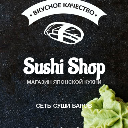
a
g
r
a
m
Sushi Shop
МАГАЗИН ЯПОНСКОЙ КУХНИ
СЕТЬ СУШИ БАРОВ